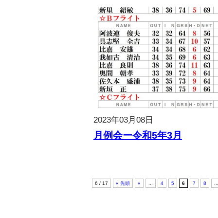
2023年03月08日
月例会ー令和5年3月
6 / 17
« 先頭
«
...
4
5
6
7
8
..