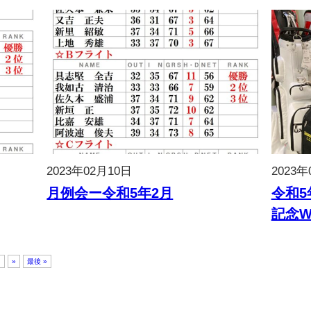
2023年02月10日
2023年
月例会ー令和5年2月
令和
記念W
.
»
最後 »