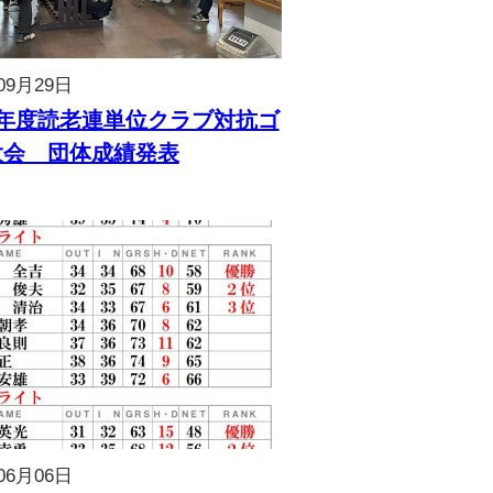
09月29日
5年度読老連単位クラブ対抗ゴ
大会 団体成績発表
06月06日